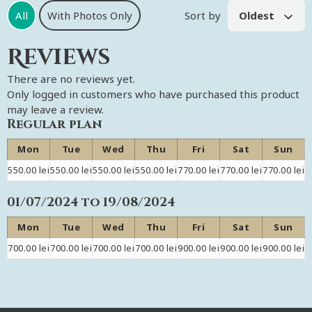
All
With Photos Only
Sort by
Oldest
Reviews
There are no reviews yet.
Only logged in customers who have purchased this product
may leave a review.
Regular plan
Mon
Tue
Wed
Thu
Fri
Sat
Sun
550.00 lei
550.00 lei
550.00 lei
550.00 lei
770.00 lei
770.00 lei
770.00 lei
01/07/2024
to
19/08/2024
Mon
Tue
Wed
Thu
Fri
Sat
Sun
700.00 lei
700.00 lei
700.00 lei
700.00 lei
900.00 lei
900.00 lei
900.00 lei