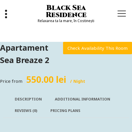
Sari
Black Sea
la
Residence
conținut
Relaxarea ta la mare, în Costinești
Apartament
Check Availability This Room
Sea Breaze 2
550.00 lei
Price from
Night
DESCRIPTION
ADDITIONAL INFORMATION
REVIEWS
(0)
PRICING PLANS